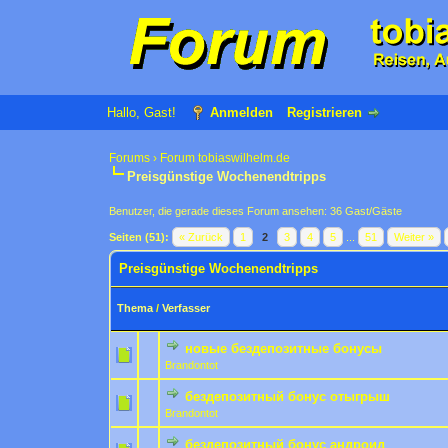
Hallo, Gast!
Anmelden
Registrieren
Forums
›
Forum tobiaswilhelm.de
Preisgünstige Wochenendtripps
Benutzer, die gerade dieses Forum ansehen: 36 Gast/Gäste
Seiten (51):
« Zurück
1
2
3
4
5
...
51
Weiter »
Preisgünstige Wochenendtripps
Thema
/
Verfasser
новые бездепозитные бонусы
0 Bewertung(en) - 0 von
1
Brandontot
бездепозитный бонус отыгрыш
0 Bewertung(en) - 0 von
1
Brandontot
бездепозитный бонус андроид