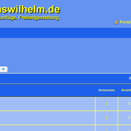
Portal
D
Antworten
Ansic
 5 durchschnittlich
2
3
4
5
1
0
 5 durchschnittlich
2
3
4
5
1
0