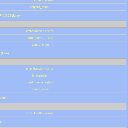
errorHandler->error
require_once
P 8.3.31 (Linux)
errorHandler->error
build_theme_select
require_once
 (Linux)
errorHandler->error
is_member
build_theme_select
require_once
Linux)
errorHandler->error
ux)