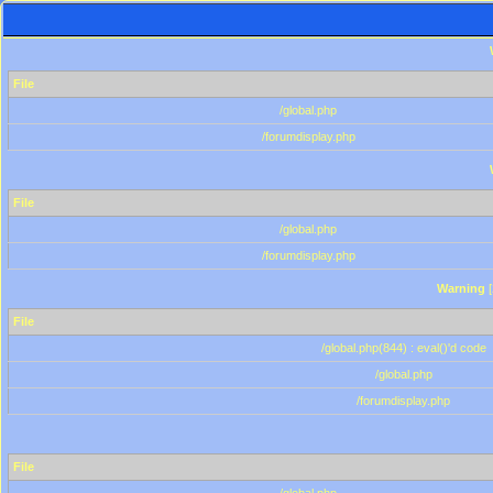
File
/global.php
/forumdisplay.php
File
/global.php
/forumdisplay.php
Warning
[
File
/global.php(844) : eval()'d code
/global.php
/forumdisplay.php
File