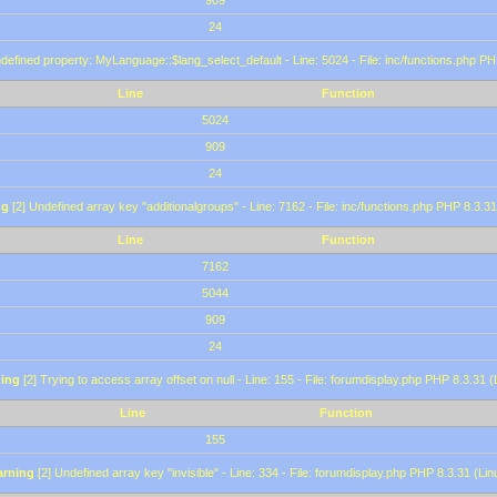
909
24
defined property: MyLanguage::$lang_select_default - Line: 5024 - File: inc/functions.php PH
Line
Function
5024
909
24
ng
[2] Undefined array key "additionalgroups" - Line: 7162 - File: inc/functions.php PHP 8.3.31
Line
Function
7162
5044
909
24
ing
[2] Trying to access array offset on null - Line: 155 - File: forumdisplay.php PHP 8.3.31 (
Line
Function
155
rning
[2] Undefined array key "invisible" - Line: 334 - File: forumdisplay.php PHP 8.3.31 (Lin