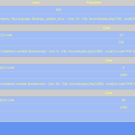
Line
Function
334
operty: MyLanguage::$ratings_update_error - Line: 13 - File: forumdisplay.php(736) : eval()
Line
()'d code
13
736
 Undefined variable $newthread - Line: 6 - File: forumdisplay.php(1480) : eval()'d code PHP 8
Line
l()'d code
6
1480
 Undefined variable $newthread - Line: 68 - File: forumdisplay.php(1480) : eval()'d code PHP 
Line
l()'d code
68
1480