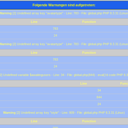
Folgende Warnungen sind aufgetreten:
Warning
[2] Undefined array key "avatartype" - Line: 783 - File: global.php PHP 8.3.31 (Linux
Line
Function
783
24
Warning
[2] Undefined array key "avatartype" - Line: 783 - File: global.php PHP 8.3.31 (Linux
Line
Function
783
24
2] Undefined variable $awaitingusers - Line: 34 - File: global.php(844) : eval()'d code PHP 8.3
Line
Func
34
844
24
Warning
[2] Undefined array key "style" - Line: 909 - File: global.php PHP 8.3.31 (Linux)
Line
Function