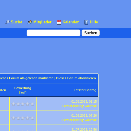
Suche
Mitglieder
Kalender
Hilfe
ieses Forum als gelesen markieren
|
Dieses Forum abonnieren
Bewertung
hten
Letzter Beitrag
[
auf
]
01.08.2023, 01:15
Letzter Beitrag
:
wuumak
01.08.2023, 07:26
Letzter Beitrag
:
wuumak
31.07.2023, 12:56