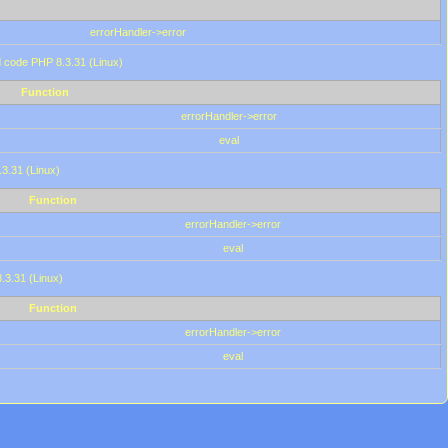
errorHandler->error
'd code PHP 8.3.31 (Linux)
Function
errorHandler->error
eval
.3.31 (Linux)
Function
errorHandler->error
eval
8.3.31 (Linux)
Function
errorHandler->error
eval