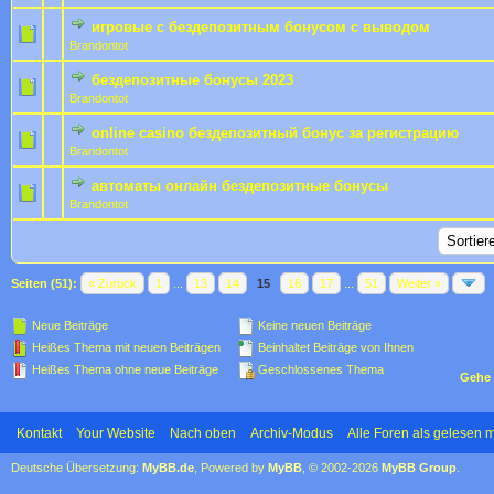
игровые с бездепозитным бонусом с выводом
0 Bewertung(en) - 0 von 5 durchschnittlich
1
2
3
4
5
Brandontot
бездепозитные бонусы 2023
0 Bewertung(en) - 0 von 5 durchschnittlich
1
2
3
4
5
Brandontot
online casino бездепозитный бонус за регистрацию
0 Bewertung(en) - 0 von 5 durchschnittlich
1
2
3
4
5
Brandontot
автоматы онлайн бездепозитные бонусы
0 Bewertung(en) - 0 von 5 durchschnittlich
1
2
3
4
5
Brandontot
Seiten (51):
« Zurück
1
...
13
14
15
16
17
...
51
Weiter »
Neue Beiträge
Keine neuen Beiträge
Heißes Thema mit neuen Beiträgen
Beinhaltet Beiträge von Ihnen
Heißes Thema ohne neue Beiträge
Geschlossenes Thema
Gehe 
Kontakt
Your Website
Nach oben
Archiv-Modus
Alle Foren als gelesen 
Deutsche Übersetzung:
MyBB.de
, Powered by
MyBB
, © 2002-2026
MyBB Group
.