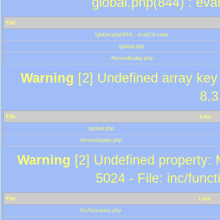
global.php(844) : eva
File
/global.php(844) : eval()'d code
/global.php
/forumdisplay.php
Warning
[2] Undefined array key 
8.3
File
Line
/global.php
/forumdisplay.php
Warning
[2] Undefined property: 
5024 - File: inc/func
File
Line
/inc/functions.php