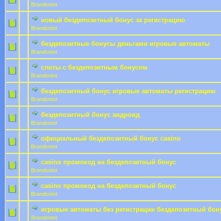
Brandontot
новый бездепозитный бонус за регистрацию
0 Bewertung(en) - 0 von 5 durchschnittlich
1
2
3
4
5
Brandontot
бездепозитные бонусы деньгами игровые автоматы
0 Bewertung(en) - 0 von 5 durchschnittlich
1
2
3
4
5
Brandontot
слоты с бездепозитным бонусом
0 Bewertung(en) - 0 von 5 durchschnittlich
1
2
3
4
5
Brandontot
бездепозитный бонус игровые автоматы регистрацию
0 Bewertung(en) - 0 von 5 durchschnittlich
1
2
3
4
5
Brandontot
бездепозитный бонус андроид
0 Bewertung(en) - 0 von 5 durchschnittlich
1
2
3
4
5
Brandontot
официальный бездепозитный бонус casino
0 Bewertung(en) - 0 von 5 durchschnittlich
1
2
3
4
5
Brandontot
casino промокод на бездепозитный бонус
0 Bewertung(en) - 0 von 5 durchschnittlich
1
2
3
4
5
Brandontot
casino промокод на бездепозитный бонус
0 Bewertung(en) - 0 von 5 durchschnittlich
1
2
3
4
5
Brandontot
игровые автоматы без регистрации бездепозитный бон
0 Bewertung(en) - 0 von 5 durchschnittlich
1
2
3
4
5
Brandontot