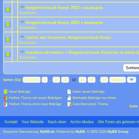
бездепозитный бонус 2023 с выводом
0 Bewertung(en) - 0 von 5 durchschnittlich
1
2
3
4
5
Brandontot
бездепозитный бонус 2023 с выводом
0 Bewertung(en) - 0 von 5 durchschnittlich
1
2
3
4
5
Brandontot
casino как получить бездепозитный бонус
0 Bewertung(en) - 0 von 5 durchschnittlich
1
2
3
4
5
Brandontot
игровые автоматы с бездепозитным бонусом за регис
0 Bewertung(en) - 0 von 5 durchschnittlich
1
2
3
4
5
Brandontot
Seiten (51):
« Zurück
1
...
11
12
13
14
15
...
51
Weiter »
Neue Beiträge
Keine neuen Beiträge
Heißes Thema mit neuen Beiträgen
Beinhaltet Beiträge von Ihnen
Heißes Thema ohne neue Beiträge
Geschlossenes Thema
Gehe 
Kontakt
Your Website
Nach oben
Archiv-Modus
Alle Foren als gelesen 
Deutsche Übersetzung:
MyBB.de
, Powered by
MyBB
, © 2002-2026
MyBB Group
.