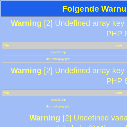
Folgende Warnun
Warning
[2] Undefined array key "
PHP 8
File
Line
/global.php
/forumdisplay.php
Warning
[2] Undefined array key "
PHP 8
File
Line
/global.php
/forumdisplay.php
Warning
[2] Undefined varia