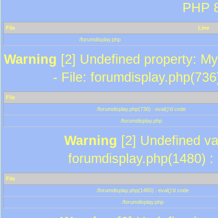
PHP 8
File
Line
/forumdisplay.php
Warning
[2] Undefined property: My
- File: forumdisplay.php(736
File
/forumdisplay.php(736) : eval()'d code
/forumdisplay.php
Warning
[2] Undefined var
forumdisplay.php(1480) : 
File
/forumdisplay.php(1480) : eval()'d code
/forumdisplay.php