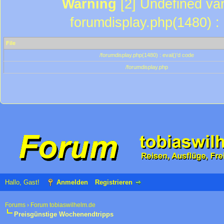
Warning
[2] Undefined var
forumdisplay.php(1480) : 
File
/forumdisplay.php(1480) : eval()'d code
/forumdisplay.php
Hallo, Gast!
Anmelden
Registrieren
Forums
›
Forum tobiaswilhelm.de
Preisgünstige Wochenendtripps