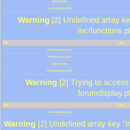
/global.php
/forumdisplay.php
Warning
[2] Undefined array key
inc/functions.
File
Line
/inc/functions.php
/inc/functions.php
/global.php
/forumdisplay.php
Warning
[2] Trying to access a
forumdisplay.p
File
Line
/forumdisplay.php
Warning
[2] Undefined array key "in