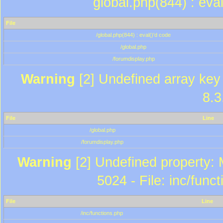
global.php(844) : eva
File
/global.php(844) : eval()'d code
/global.php
/forumdisplay.php
Warning
[2] Undefined array key 
8.3
File
Line
/global.php
/forumdisplay.php
Warning
[2] Undefined property: 
5024 - File: inc/func
File
Line
/inc/functions.php