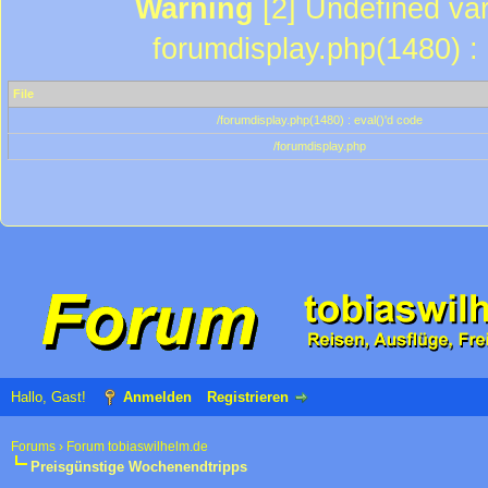
Warning
[2] Undefined var
forumdisplay.php(1480) : 
File
/forumdisplay.php(1480) : eval()'d code
/forumdisplay.php
Hallo, Gast!
Anmelden
Registrieren
Forums
›
Forum tobiaswilhelm.de
Preisgünstige Wochenendtripps