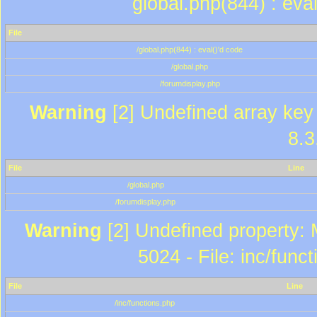
global.php(844) : eva
File
/global.php(844) : eval()'d code
/global.php
/forumdisplay.php
Warning
[2] Undefined array key 
8.3
File
Line
/global.php
/forumdisplay.php
Warning
[2] Undefined property: 
5024 - File: inc/func
File
Line
/inc/functions.php