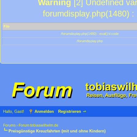
Warning
[2] Undefined var
forumdisplay.php(1480) : 
File
/forumdisplay.php(1480) : eval()'d code
/forumdisplay.php
Hallo, Gast!
Anmelden
Registrieren
Forums
›
Forum tobiaswilhelm.de
Preisgünstige Kreuzfahrten (mit und ohne Kindern)