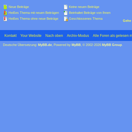
Neue Beiträge
Keine neuen Beiträge
Heißes Thema mit neuen Beiträgen
Beinhaltet Beiträge von Ihnen
Heißes Thema ohne neue Beiträge
Geschlossenes Thema
Gehe 
Kontakt
Your Website
Nach oben
Archiv-Modus
Alle Foren als gelesen 
Deutsche Übersetzung:
MyBB.de
, Powered by
MyBB
, © 2002-2026
MyBB Group
.