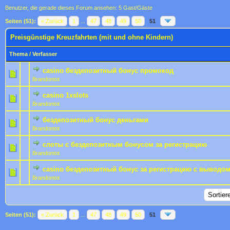
Benutzer, die gerade dieses Forum ansehen: 5 Gast/Gäste
Seiten (51):
« Zurück
1
...
47
48
49
50
51
Preisgünstige Kreuzfahrten (mit und ohne Kindern)
Thema
/
Verfasser
casino бездепозитный бонус промокод
0 Bewertung(en) - 0 von 5 durchschnittlich
1
2
3
4
5
Brandontot
casino 1xslots
0 Bewertung(en) - 0 von 5 durchschnittlich
1
2
3
4
5
Brandontot
бездепозитный бонус деньгами
0 Bewertung(en) - 0 von 5 durchschnittlich
1
2
3
4
5
Brandontot
слоты с бездепозитным бонусом за регистрацию
0 Bewertung(en) - 0 von 5 durchschnittlich
1
2
3
4
5
Brandontot
casino бездепозитный бонус за регистрацию с выводо
0 Bewertung(en) - 0 von 5 durchschnittlich
1
2
3
4
5
Brandontot
Seiten (51):
« Zurück
1
...
47
48
49
50
51