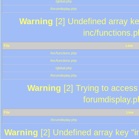
/global.php
/forumdisplay.php
Warning
[2] Undefined array key
inc/functions.
File
Line
/inc/functions.php
/inc/functions.php
/global.php
/forumdisplay.php
Warning
[2] Trying to access a
forumdisplay.p
File
Line
/forumdisplay.php
Warning
[2] Undefined array key "in