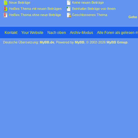
Neue Beiträge
Keine neuen Beiträge
Heißes Thema mit neuen Beiträgen
Beinhaltet Beiträge von Ihnen
Heißes Thema ohne neue Beiträge
Geschlossenes Thema
Gehe 
Kontakt
Your Website
Nach oben
Archiv-Modus
Alle Foren als gelesen 
Deutsche Übersetzung:
MyBB.de
, Powered by
MyBB
, © 2002-2026
MyBB Group
.