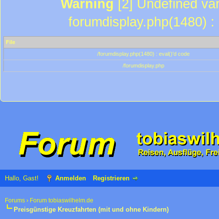
Warning
[2] Undefined var
forumdisplay.php(1480) : 
File
/forumdisplay.php(1480) : eval()'d code
/forumdisplay.php
Hallo, Gast!
Anmelden
Registrieren
Forums
›
Forum tobiaswilhelm.de
Preisgünstige Kreuzfahrten (mit und ohne Kindern)