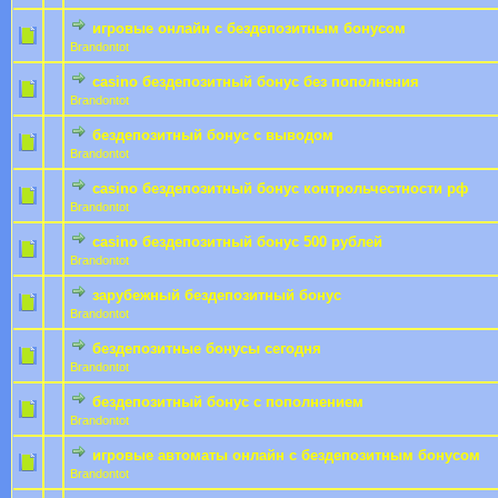
игровые онлайн с бездепозитным бонусом
0 Bewertung(en) - 0 von 5 durchschnittlich
1
2
3
4
5
Brandontot
casino бездепозитный бонус без пополнения
0 Bewertung(en) - 0 von 5 durchschnittlich
1
2
3
4
5
Brandontot
бездепозитный бонус с выводом
0 Bewertung(en) - 0 von 5 durchschnittlich
1
2
3
4
5
Brandontot
casino бездепозитный бонус контрольчестности рф
0 Bewertung(en) - 0 von 5 durchschnittlich
1
2
3
4
5
Brandontot
casino бездепозитный бонус 500 рублей
0 Bewertung(en) - 0 von 5 durchschnittlich
1
2
3
4
5
Brandontot
зарубежный бездепозитный бонус
0 Bewertung(en) - 0 von 5 durchschnittlich
1
2
3
4
5
Brandontot
бездепозитные бонусы сегодня
0 Bewertung(en) - 0 von 5 durchschnittlich
1
2
3
4
5
Brandontot
бездепозитный бонус с пополнением
0 Bewertung(en) - 0 von 5 durchschnittlich
1
2
3
4
5
Brandontot
игровые автоматы онлайн с бездепозитным бонусом
0 Bewertung(en) - 0 von 5 durchschnittlich
1
2
3
4
5
Brandontot