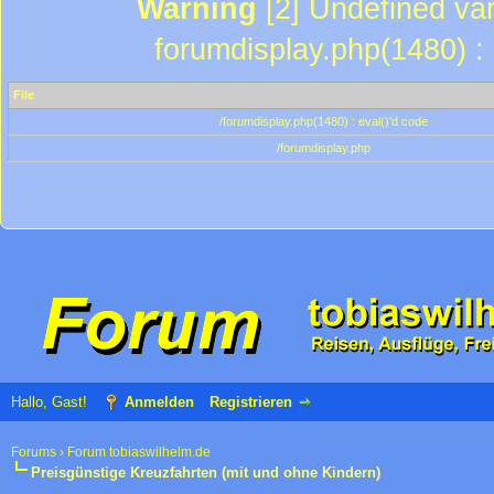
Warning
[2] Undefined var
forumdisplay.php(1480) : 
File
/forumdisplay.php(1480) : eval()'d code
/forumdisplay.php
Hallo, Gast!
Anmelden
Registrieren
Forums
›
Forum tobiaswilhelm.de
Preisgünstige Kreuzfahrten (mit und ohne Kindern)