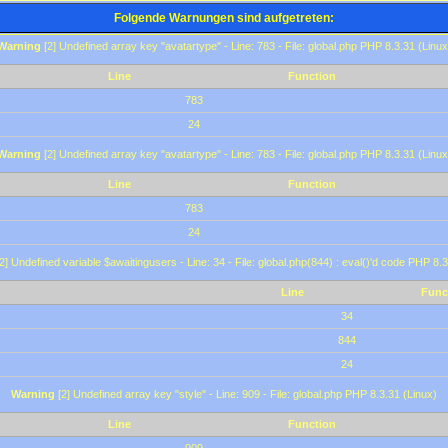
Folgende Warnungen sind aufgetreten:
Warning
[2] Undefined array key "avatartype" - Line: 783 - File: global.php PHP 8.3.31 (Linux
Line
Function
783
24
Warning
[2] Undefined array key "avatartype" - Line: 783 - File: global.php PHP 8.3.31 (Linux
Line
Function
783
24
2] Undefined variable $awaitingusers - Line: 34 - File: global.php(844) : eval()'d code PHP 8.3
Line
Func
34
844
24
Warning
[2] Undefined array key "style" - Line: 909 - File: global.php PHP 8.3.31 (Linux)
Line
Function