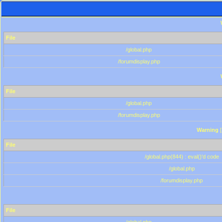
File
/global.php
/forumdisplay.php
File
/global.php
/forumdisplay.php
Warning
[
File
/global.php(844) : eval()'d code
/global.php
/forumdisplay.php
File