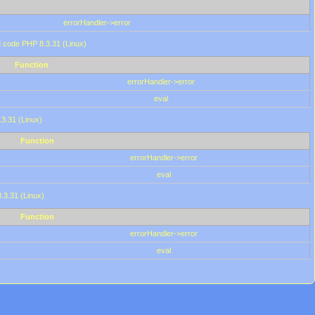
errorHandler->error
'd code PHP 8.3.31 (Linux)
Function
errorHandler->error
eval
.3.31 (Linux)
Function
errorHandler->error
eval
8.3.31 (Linux)
Function
errorHandler->error
eval