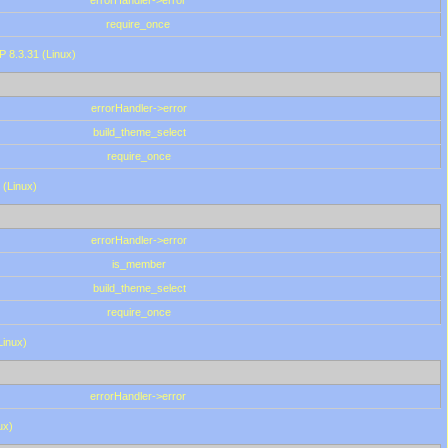
errorHandler->error
require_once
P 8.3.31 (Linux)
errorHandler->error
build_theme_select
require_once
 (Linux)
errorHandler->error
is_member
build_theme_select
require_once
Linux)
errorHandler->error
ux)