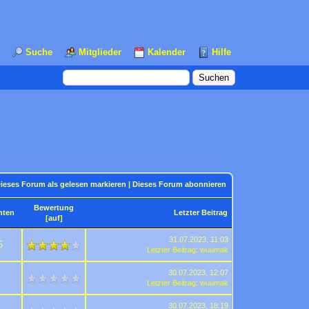
Suche
Mitglieder
Kalender
Hilfe
ieses Forum als gelesen markieren
|
Dieses Forum abonnieren
Bewertung
hten
Letzter Beitrag
[
auf
]
31.07.2023, 11:03
5
Letzter Beitrag
:
wuumak
30.07.2023, 12:07
Letzter Beitrag
:
wuumak
30.07.2023, 18:19