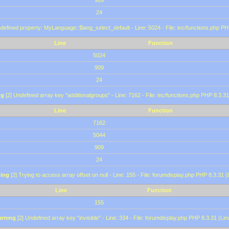
909
24
defined property: MyLanguage::$lang_select_default - Line: 5024 - File: inc/functions.php PH
Line
Function
5024
909
24
ng
[2] Undefined array key "additionalgroups" - Line: 7162 - File: inc/functions.php PHP 8.3.31
Line
Function
7162
5044
909
24
ing
[2] Trying to access array offset on null - Line: 155 - File: forumdisplay.php PHP 8.3.31 (
Line
Function
155
rning
[2] Undefined array key "invisible" - Line: 334 - File: forumdisplay.php PHP 8.3.31 (Lin