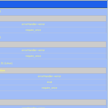
)
errorHandler->error
require_once
)
errorHandler->error
require_once
.31 (Linux)
tion
errorHandler->error
eval
require_once