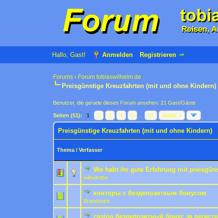
Hallo, Gast!
Anmelden
Registrieren
Forums
›
Forum tobiaswilhelm.de
Preisgünstige Kreuzfahrten (mit und ohne Kindern)
Benutzer, die gerade dieses Forum ansehen: 21 Gast/Gäste
Seiten (51):
1
2
3
4
5
...
51
Weiter »
Preisgünstige Kreuzfahrten (mit und ohne Kindern)
Thema
/
Verfasser
Wo habt ihr gute Erfahrung mit preisgün
1 Bewertung(en) -
1
wilhelmtbs
конторы с бездепозитным бонусом
0 Bewertung(en) - 0 von
1
Brandontot
casino бездепозитный бонус за регис