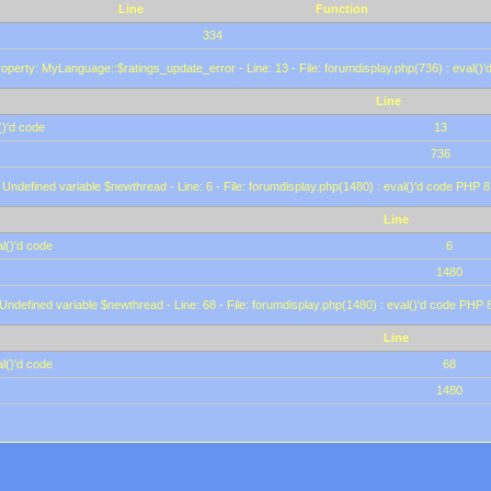
Line
Function
334
operty: MyLanguage::$ratings_update_error - Line: 13 - File: forumdisplay.php(736) : eval()
Line
()'d code
13
736
 Undefined variable $newthread - Line: 6 - File: forumdisplay.php(1480) : eval()'d code PHP 8
Line
l()'d code
6
1480
 Undefined variable $newthread - Line: 68 - File: forumdisplay.php(1480) : eval()'d code PHP 
Line
l()'d code
68
1480