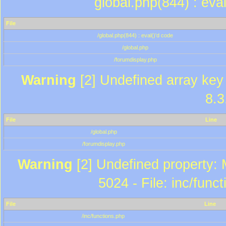
global.php(844) : eva
File
/global.php(844) : eval()'d code
/global.php
/forumdisplay.php
Warning
[2] Undefined array key 
8.3
File
Line
/global.php
/forumdisplay.php
Warning
[2] Undefined property: 
5024 - File: inc/func
File
Line
/inc/functions.php