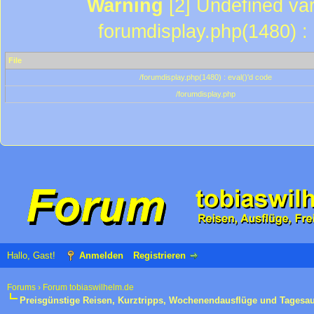
Warning
[2] Undefined var
forumdisplay.php(1480) : 
File
/forumdisplay.php(1480) : eval()'d code
/forumdisplay.php
Hallo, Gast!
Anmelden
Registrieren
Forums
›
Forum tobiaswilhelm.de
Preisgünstige Reisen, Kurztripps, Wochenendausflüge und Tagesa