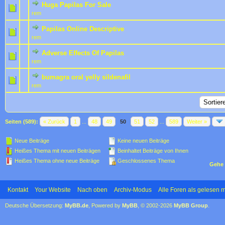
Huga Papilas For Sale
0 Bewertung(en) - 0 von 5 durchschnittlich
1
2
3
4
5
rem
Papilas Online Descriptive
0 Bewertung(en) - 0 von 5 durchschnittlich
1
2
3
4
5
rem
Adverse Effects Of Papilas
0 Bewertung(en) - 0 von 5 durchschnittlich
1
2
3
4
5
rem
bumagra oral yelly sildenafil
0 Bewertung(en) - 0 von 5 durchschnittlich
1
2
3
4
5
rem
Seiten (589):
« Zurück
1
...
48
49
50
51
52
...
589
Weiter »
Neue Beiträge
Keine neuen Beiträge
Heißes Thema mit neuen Beiträgen
Beinhaltet Beiträge von Ihnen
Heißes Thema ohne neue Beiträge
Geschlossenes Thema
Gehe 
Kontakt
Your Website
Nach oben
Archiv-Modus
Alle Foren als gelesen 
Deutsche Übersetzung:
MyBB.de
, Powered by
MyBB
, © 2002-2026
MyBB Group
.