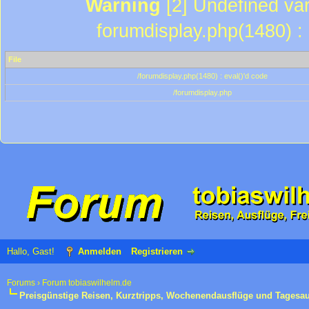
Warning
[2] Undefined var
forumdisplay.php(1480) : 
File
/forumdisplay.php(1480) : eval()'d code
/forumdisplay.php
Hallo, Gast!
Anmelden
Registrieren
Forums
›
Forum tobiaswilhelm.de
Preisgünstige Reisen, Kurztripps, Wochenendausflüge und Tagesa