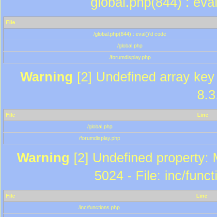
global.php(844) : eva
File
/global.php(844) : eval()'d code
/global.php
/forumdisplay.php
Warning
[2] Undefined array key 
8.3
File
Line
/global.php
/forumdisplay.php
Warning
[2] Undefined property: 
5024 - File: inc/func
File
Line
/inc/functions.php