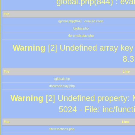
global.php(844) : eva
File
/global.php(844) : eval()'d code
/global.php
/forumdisplay.php
Warning
[2] Undefined array key 
8.3
File
Line
/global.php
/forumdisplay.php
Warning
[2] Undefined property: 
5024 - File: inc/func
File
Line
/inc/functions.php