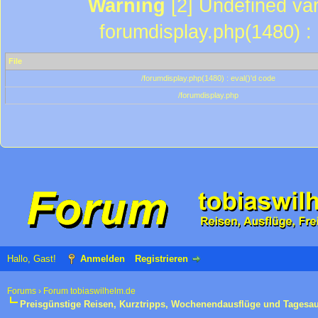
Warning
[2] Undefined var
forumdisplay.php(1480) : 
File
/forumdisplay.php(1480) : eval()'d code
/forumdisplay.php
Hallo, Gast!
Anmelden
Registrieren
Forums
›
Forum tobiaswilhelm.de
Preisgünstige Reisen, Kurztripps, Wochenendausflüge und Tagesa