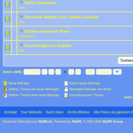
Nafilin Inhalation
0 Bewertung(en) - 0 von 5 durchschnittlich
1
2
3
4
5
rem
Duromine Weight Loss Tablets Australia
0 Bewertung(en) - 0 von 5 durchschnittlich
1
2
3
4
5
rem
Explore Insurance Plans
0 Bewertung(en) - 0 von 5 durchschnittlich
1
2
3
4
5
reikiadvice
buy bumagra los angeles
0 Bewertung(en) - 0 von 5 durchschnittlich
1
2
3
4
5
rem
Seiten (589):
« Zurück
1
2
3
4
5
6
...
589
Weiter »
Neue Beiträge
Keine neuen Beiträge
Heißes Thema mit neuen Beiträgen
Beinhaltet Beiträge von Ihnen
Heißes Thema ohne neue Beiträge
Geschlossenes Thema
Gehe 
Kontakt
Your Website
Nach oben
Archiv-Modus
Alle Foren als gelesen 
Deutsche Übersetzung:
MyBB.de
, Powered by
MyBB
, © 2002-2026
MyBB Group
.