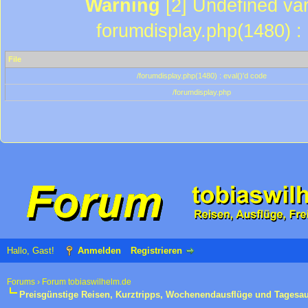
Warning
[2] Undefined var
forumdisplay.php(1480) : 
File
/forumdisplay.php(1480) : eval()'d code
/forumdisplay.php
Hallo, Gast!
Anmelden
Registrieren
Forums
›
Forum tobiaswilhelm.de
Preisgünstige Reisen, Kurztripps, Wochenendausflüge und Tagesa