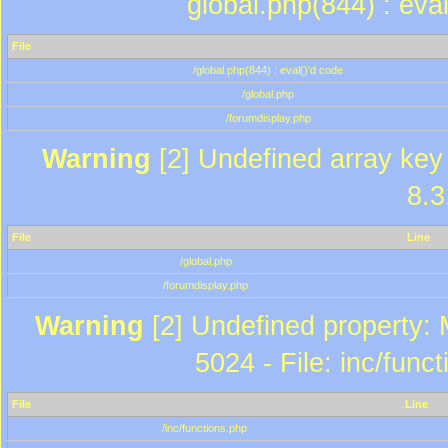
global.php(844) : eva
File
/global.php(844) : eval()'d code
/global.php
/forumdisplay.php
Warning
[2] Undefined array key 
8.3
File
Line
/global.php
/forumdisplay.php
Warning
[2] Undefined property: 
5024 - File: inc/func
File
Line
/inc/functions.php