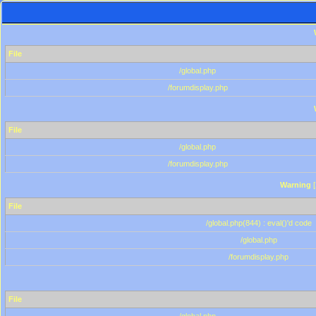
File
/global.php
/forumdisplay.php
File
/global.php
/forumdisplay.php
Warning
[
File
/global.php(844) : eval()'d code
/global.php
/forumdisplay.php
File