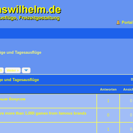
Portal
üge und Tagesausflüge
89
Weiter »
ge und Tagesausflüge
D
Antworten
Ansic
тным бонусом
 5 durchschnittlich
2
3
4
5
1
0
re more than 1,000 games from famous brands
 5 durchschnittlich
2
3
4
5
0
0
 5 durchschnittlich
2
3
4
5
1
0