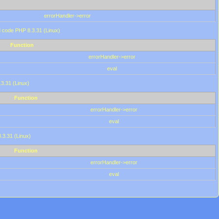
errorHandler->error
'd code PHP 8.3.31 (Linux)
Function
errorHandler->error
eval
.3.31 (Linux)
Function
errorHandler->error
eval
8.3.31 (Linux)
Function
errorHandler->error
eval