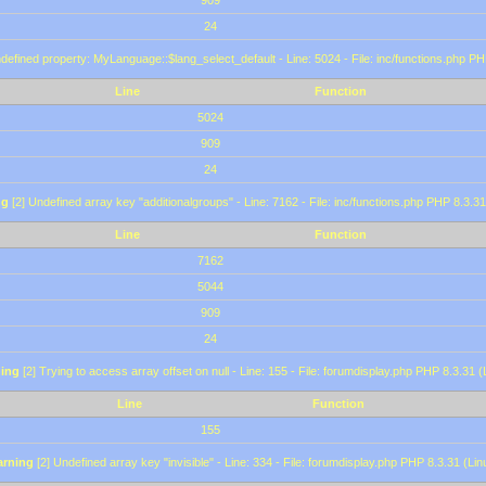
909
24
defined property: MyLanguage::$lang_select_default - Line: 5024 - File: inc/functions.php PH
Line
Function
5024
909
24
ng
[2] Undefined array key "additionalgroups" - Line: 7162 - File: inc/functions.php PHP 8.3.31
Line
Function
7162
5044
909
24
ing
[2] Trying to access array offset on null - Line: 155 - File: forumdisplay.php PHP 8.3.31 (
Line
Function
155
rning
[2] Undefined array key "invisible" - Line: 334 - File: forumdisplay.php PHP 8.3.31 (Lin