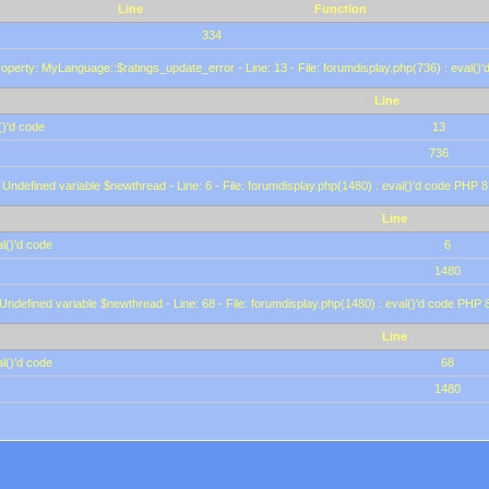
Line
Function
334
operty: MyLanguage::$ratings_update_error - Line: 13 - File: forumdisplay.php(736) : eval()
Line
()'d code
13
736
 Undefined variable $newthread - Line: 6 - File: forumdisplay.php(1480) : eval()'d code PHP 8
Line
l()'d code
6
1480
 Undefined variable $newthread - Line: 68 - File: forumdisplay.php(1480) : eval()'d code PHP 
Line
l()'d code
68
1480