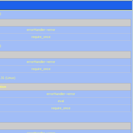
)
errorHandler->error
require_once
)
errorHandler->error
require_once
.31 (Linux)
tion
errorHandler->error
eval
require_once