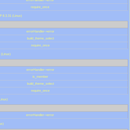
errorHandler->error
require_once
P 8.3.31 (Linux)
errorHandler->error
build_theme_select
require_once
 (Linux)
errorHandler->error
is_member
build_theme_select
require_once
Linux)
errorHandler->error
ux)