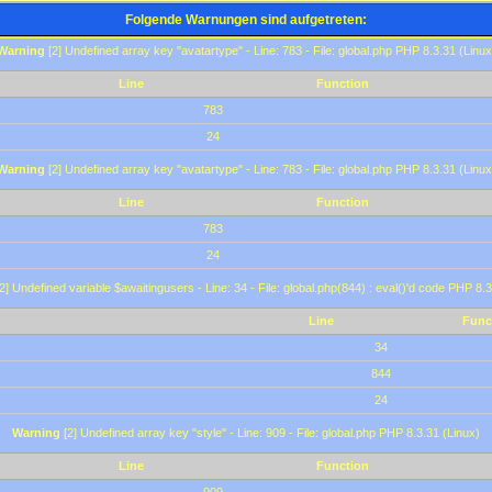
Folgende Warnungen sind aufgetreten:
Warning
[2] Undefined array key "avatartype" - Line: 783 - File: global.php PHP 8.3.31 (Linux
Line
Function
783
24
Warning
[2] Undefined array key "avatartype" - Line: 783 - File: global.php PHP 8.3.31 (Linux
Line
Function
783
24
2] Undefined variable $awaitingusers - Line: 34 - File: global.php(844) : eval()'d code PHP 8.3
Line
Func
34
844
24
Warning
[2] Undefined array key "style" - Line: 909 - File: global.php PHP 8.3.31 (Linux)
Line
Function