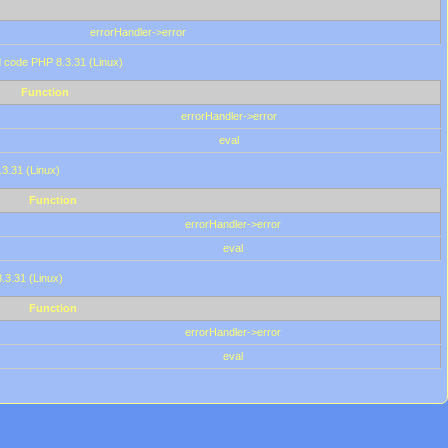
errorHandler->error
'd code PHP 8.3.31 (Linux)
Function
errorHandler->error
eval
.3.31 (Linux)
Function
errorHandler->error
eval
8.3.31 (Linux)
Function
errorHandler->error
eval