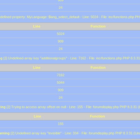
909
24
defined property: MyLanguage::$lang_select_default - Line: 5024 - File: inc/functions.php PH
Line
Function
5024
909
24
ng
[2] Undefined array key "additionalgroups" - Line: 7162 - File: inc/functions.php PHP 8.3.31
Line
Function
7162
5044
909
24
ing
[2] Trying to access array offset on null - Line: 155 - File: forumdisplay.php PHP 8.3.31 (
Line
Function
155
rning
[2] Undefined array key "invisible" - Line: 334 - File: forumdisplay.php PHP 8.3.31 (Lin