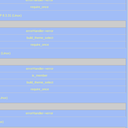
errorHandler->error
require_once
P 8.3.31 (Linux)
errorHandler->error
build_theme_select
require_once
 (Linux)
errorHandler->error
is_member
build_theme_select
require_once
Linux)
errorHandler->error
ux)