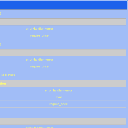
)
errorHandler->error
require_once
)
errorHandler->error
require_once
.31 (Linux)
tion
errorHandler->error
eval
require_once