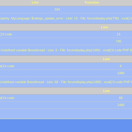
Line
Function
334
operty: MyLanguage::$ratings_update_error - Line: 13 - File: forumdisplay.php(736) : eval()
Line
()'d code
13
736
 Undefined variable $newthread - Line: 6 - File: forumdisplay.php(1480) : eval()'d code PHP 8
Line
l()'d code
6
1480
 Undefined variable $newthread - Line: 68 - File: forumdisplay.php(1480) : eval()'d code PHP 
Line
l()'d code
68
1480