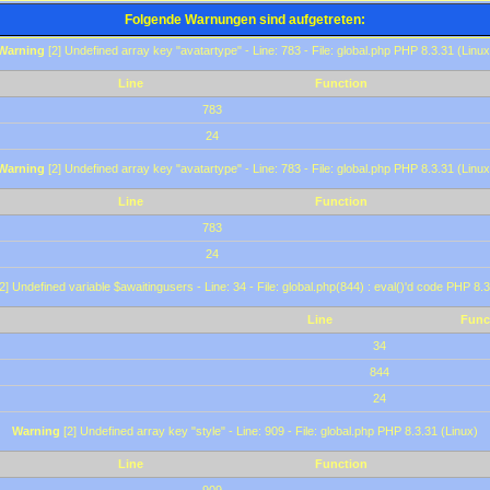
Folgende Warnungen sind aufgetreten:
Warning
[2] Undefined array key "avatartype" - Line: 783 - File: global.php PHP 8.3.31 (Linux
Line
Function
783
24
Warning
[2] Undefined array key "avatartype" - Line: 783 - File: global.php PHP 8.3.31 (Linux
Line
Function
783
24
2] Undefined variable $awaitingusers - Line: 34 - File: global.php(844) : eval()'d code PHP 8.3
Line
Func
34
844
24
Warning
[2] Undefined array key "style" - Line: 909 - File: global.php PHP 8.3.31 (Linux)
Line
Function