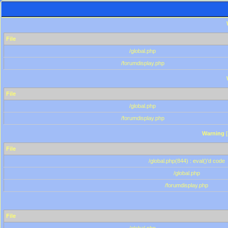
File
/global.php
/forumdisplay.php
File
/global.php
/forumdisplay.php
Warning
[
File
/global.php(844) : eval()'d code
/global.php
/forumdisplay.php
File