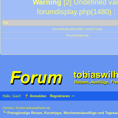
Warning
[2] Undefined var
forumdisplay.php(1480) : 
File
/forumdisplay.php(1480) : eval()'d code
/forumdisplay.php
Hallo, Gast!
Anmelden
Registrieren
Forums
›
Forum tobiaswilhelm.de
Preisgünstige Reisen, Kurztripps, Wochenendausflüge und Tagesa