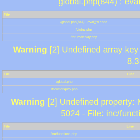
global.php(844) : eva
File
/global.php(844) : eval()'d code
/global.php
/forumdisplay.php
Warning
[2] Undefined array key 
8.3
File
Line
/global.php
/forumdisplay.php
Warning
[2] Undefined property: 
5024 - File: inc/func
File
Line
/inc/functions.php