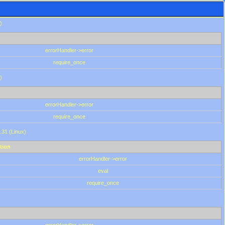
)
errorHandler->error
require_once
)
errorHandler->error
require_once
.31 (Linux)
tion
errorHandler->error
eval
require_once