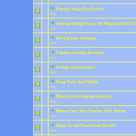
Papilas Huga Buy Online
0 Bewertung(en) - 0 von
1
rem
Average Weight Loss On Huga And B12 S
0 Bewertung(en) - 0 von
1
rem
the big blue bumagra
0 Bewertung(en) - 0 von
1
rem
Papilas Gunstig Bestellen
0 Bewertung(en) - 0 von
1
rem
Energy Composition
0 Bewertung(en) - 0 von
1
rem
Drug Tests And Nafilin
0 Bewertung(en) - 0 von
1
rem
What Else Is Papilas Used For
0 Bewertung(en) - 0 von
1
rem
Where Can I Buy Papilas billy Online
0 Bewertung(en) - 0 von
1
rem
Ways To Get Prescribed Booble
0 Bewertung(en) - 0 von
1
rem