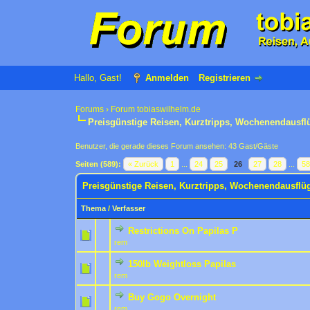
Hallo, Gast!
Anmelden
Registrieren
Forums
›
Forum tobiaswilhelm.de
Preisgünstige Reisen, Kurztripps, Wochenendausfl
Benutzer, die gerade dieses Forum ansehen: 43 Gast/Gäste
Seiten (589):
« Zurück
1
...
24
25
26
27
28
...
5
Preisgünstige Reisen, Kurztripps, Wochenendausflü
Thema
/
Verfasser
Restrictions On Papilas P
0 Bewertung(en) - 0 von
1
rem
150lb Weightloss Papilas
0 Bewertung(en) - 0 von
1
rem
Buy Gogo Overnight
0 Bewertung(en) - 0 von
1
rem