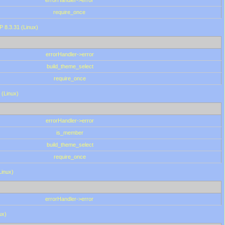
errorHandler->error
require_once
P 8.3.31 (Linux)
errorHandler->error
build_theme_select
require_once
 (Linux)
errorHandler->error
is_member
build_theme_select
require_once
Linux)
errorHandler->error
ux)