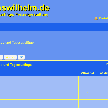
Portal
üge und Tagesausflüge
89
Weiter »
ge und Tagesausflüge
D
Antworten
Ansic
 5 durchschnittlich
2
3
4
5
1
0
 5 durchschnittlich
2
3
4
5
1
0
 5 durchschnittlich
2
3
4
5
1
0