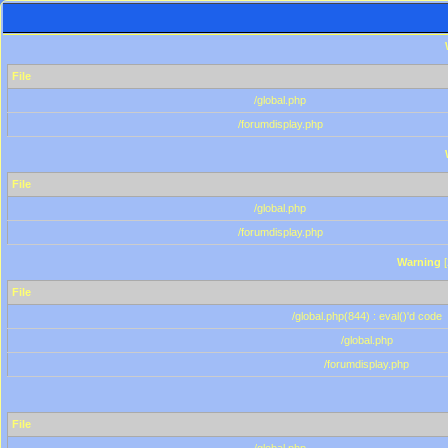
File
/global.php
/forumdisplay.php
File
/global.php
/forumdisplay.php
Warning
[
File
/global.php(844) : eval()'d code
/global.php
/forumdisplay.php
File