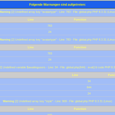
Folgende Warnungen sind aufgetreten:
Warning
[2] Undefined array key "avatartype" - Line: 783 - File: global.php PHP 8.3.31 (Linux
Line
Function
783
24
Warning
[2] Undefined array key "avatartype" - Line: 783 - File: global.php PHP 8.3.31 (Linux
Line
Function
783
24
2] Undefined variable $awaitingusers - Line: 34 - File: global.php(844) : eval()'d code PHP 8.3
Line
Func
34
844
24
Warning
[2] Undefined array key "style" - Line: 909 - File: global.php PHP 8.3.31 (Linux)
Line
Function