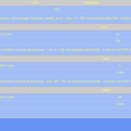
Line
Function
334
operty: MyLanguage::$ratings_update_error - Line: 13 - File: forumdisplay.php(736) : eval()
Line
()'d code
13
736
 Undefined variable $newthread - Line: 6 - File: forumdisplay.php(1480) : eval()'d code PHP 8
Line
l()'d code
6
1480
 Undefined variable $newthread - Line: 68 - File: forumdisplay.php(1480) : eval()'d code PHP 
Line
l()'d code
68
1480