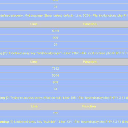
909
24
defined property: MyLanguage::$lang_select_default - Line: 5024 - File: inc/functions.php PH
Line
Function
5024
909
24
ng
[2] Undefined array key "additionalgroups" - Line: 7162 - File: inc/functions.php PHP 8.3.31
Line
Function
7162
5044
909
24
ing
[2] Trying to access array offset on null - Line: 155 - File: forumdisplay.php PHP 8.3.31 (
Line
Function
155
rning
[2] Undefined array key "invisible" - Line: 334 - File: forumdisplay.php PHP 8.3.31 (Lin