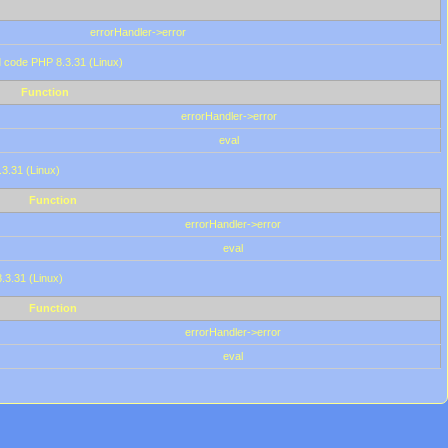
errorHandler->error
'd code PHP 8.3.31 (Linux)
Function
errorHandler->error
eval
.3.31 (Linux)
Function
errorHandler->error
eval
8.3.31 (Linux)
Function
errorHandler->error
eval