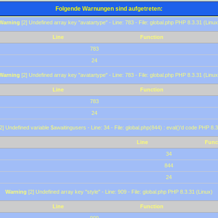
Folgende Warnungen sind aufgetreten:
Warning
[2] Undefined array key "avatartype" - Line: 783 - File: global.php PHP 8.3.31 (Linux
Line
Function
783
24
Warning
[2] Undefined array key "avatartype" - Line: 783 - File: global.php PHP 8.3.31 (Linux
Line
Function
783
24
2] Undefined variable $awaitingusers - Line: 34 - File: global.php(844) : eval()'d code PHP 8.3
Line
Func
34
844
24
Warning
[2] Undefined array key "style" - Line: 909 - File: global.php PHP 8.3.31 (Linux)
Line
Function