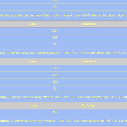
909
24
defined property: MyLanguage::$lang_select_default - Line: 5024 - File: inc/functions.php PH
Line
Function
5024
909
24
ng
[2] Undefined array key "additionalgroups" - Line: 7162 - File: inc/functions.php PHP 8.3.31
Line
Function
7162
5044
909
24
ing
[2] Trying to access array offset on null - Line: 155 - File: forumdisplay.php PHP 8.3.31 (
Line
Function
155
rning
[2] Undefined array key "invisible" - Line: 334 - File: forumdisplay.php PHP 8.3.31 (Lin