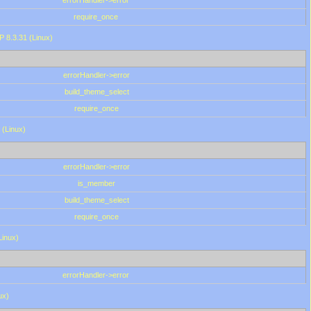
errorHandler->error
require_once
P 8.3.31 (Linux)
errorHandler->error
build_theme_select
require_once
 (Linux)
errorHandler->error
is_member
build_theme_select
require_once
Linux)
errorHandler->error
ux)