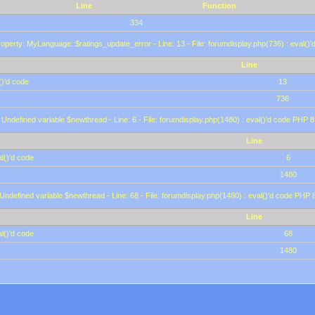
Line
Function
334
operty: MyLanguage::$ratings_update_error - Line: 13 - File: forumdisplay.php(736) : eval()
Line
()'d code
13
736
 Undefined variable $newthread - Line: 6 - File: forumdisplay.php(1480) : eval()'d code PHP 8
Line
l()'d code
6
1480
 Undefined variable $newthread - Line: 68 - File: forumdisplay.php(1480) : eval()'d code PHP 
Line
l()'d code
68
1480