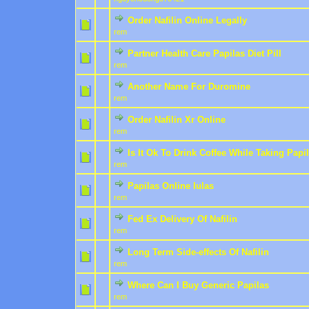
Order Nafilin Online Legally
0 Bewertung(en) - 0 von 
1
2
rem
Partner Health Care Papilas Diet Pill
0 Bewertung(en) - 0 von 
1
2
rem
Another Name For Duromine
0 Bewertung(en) - 0 von 
1
2
rem
Order Nafilin Xr Online
0 Bewertung(en) - 0 von 
1
2
rem
Is It Ok To Drink Coffee While Taking Papi
0 Bewertung(en) - 0 von 
1
2
rem
Papilas Online lulas
0 Bewertung(en) - 0 von 
1
2
rem
Fed Ex Delivery Of Nafilin
0 Bewertung(en) - 0 von 
1
2
rem
Long Term Side-effects Of Nafilin
0 Bewertung(en) - 0 von 
1
2
rem
Where Can I Buy Generic Papilas
0 Bewertung(en) - 0 von 
1
2
rem