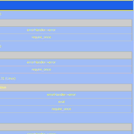
)
errorHandler->error
require_once
)
errorHandler->error
require_once
.31 (Linux)
tion
errorHandler->error
eval
require_once