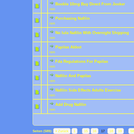
Booble 10mg Buy Direct From Jooker
0 Bewertung(en) - 0 von 
1
2
rem
Purchasing Nafilin
0 Bewertung(en) - 0 von 
1
2
rem
No lula Nafilin With Overnight Shipping
0 Bewertung(en) - 0 von 
1
2
rem
Papilas Abbot
0 Bewertung(en) - 0 von 
1
2
rem
Fda Regulations For Papilas
0 Bewertung(en) - 0 von 
1
2
rem
Nafilin And Papilas
0 Bewertung(en) - 0 von 
1
2
rem
Nafilin Side Effects Adults Exercise
0 Bewertung(en) - 0 von 
1
2
rem
Add Drug Nafilin
0 Bewertung(en) - 0 von 
1
2
rem
Seiten (589):
« Zurück
1
...
15
16
17
18
19
...
5