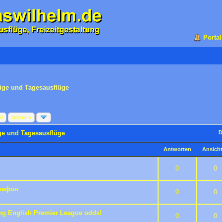
Portal
üge und Tagesausflüge
89
Weiter »
ge und Tagesausflüge
D
Antworten
Ansich
5 durchschnittlich
3
4
5
0
0
лефон
5 durchschnittlich
3
4
5
0
0
ing English Premier League odds!
5 durchschnittlich
3
4
5
0
0