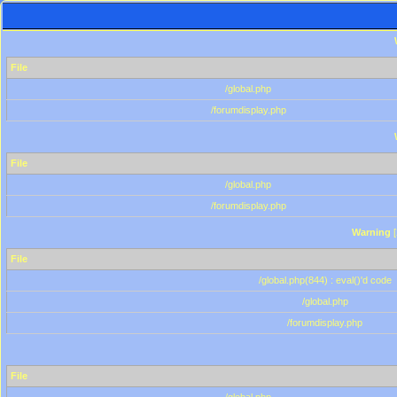
File
/global.php
/forumdisplay.php
File
/global.php
/forumdisplay.php
Warning
[
File
/global.php(844) : eval()'d code
/global.php
/forumdisplay.php
File