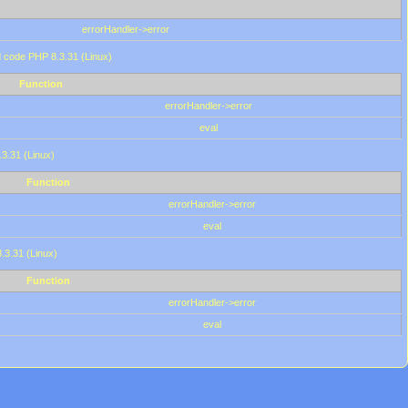
errorHandler->error
'd code PHP 8.3.31 (Linux)
Function
errorHandler->error
eval
.3.31 (Linux)
Function
errorHandler->error
eval
8.3.31 (Linux)
Function
errorHandler->error
eval