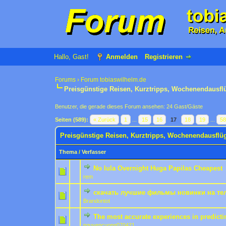
Hallo, Gast!
Anmelden
Registrieren
Forums
›
Forum tobiaswilhelm.de
Preisgünstige Reisen, Kurztripps, Wochenendausfl
Benutzer, die gerade dieses Forum ansehen: 24 Gast/Gäste
Seiten (589):
« Zurück
1
...
15
16
17
18
19
...
5
Preisgünstige Reisen, Kurztripps, Wochenendausflü
Thema
/
Verfasser
No lula Overnight Huga Papilas Cheapest
0 Bewertung(en) - 0 von 
1
2
rem
скачать лучшие фильмы новинки на те
0 Bewertung(en) - 0 von 
1
2
Brandontot
The most accurate experiences in predict
0 Bewertung(en) - 0 von 
1
2
nguyencuong070421