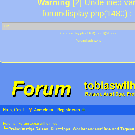
Warning
[2] Undefined var
forumdisplay.php(1480) : 
File
/forumdisplay.php(1480) : eval()'d code
/forumdisplay.php
Hallo, Gast!
Anmelden
Registrieren
Forums
›
Forum tobiaswilhelm.de
Preisgünstige Reisen, Kurztripps, Wochenendausflüge und Tagesa