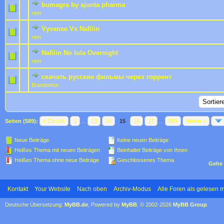
bumagra by ajunta pharma
0 Bewertung(en) - 0 von 5 durchschnittlich
1
2
3
4
5
rem
Vyvanse Vs Nafilin
0 Bewertung(en) - 0 von 5 durchschnittlich
1
2
3
4
5
rem
Nafilin No lula Overnight
0 Bewertung(en) - 0 von 5 durchschnittlich
1
2
3
4
5
rem
скачать русские фильмы через торрент
0 Bewertung(en) - 0 von 5 durchschnittlich
1
2
3
4
5
Brandontot
Seiten (589):
« Zurück
1
...
13
14
15
16
17
...
589
Weiter »
Neue Beiträge
Keine neuen Beiträge
Heißes Thema mit neuen Beiträgen
Beinhaltet Beiträge von Ihnen
Heißes Thema ohne neue Beiträge
Geschlossenes Thema
Gehe 
Kontakt
Your Website
Nach oben
Archiv-Modus
Alle Foren als gelesen 
Deutsche Übersetzung:
MyBB.de
, Powered by
MyBB
, © 2002-2026
MyBB Group
.