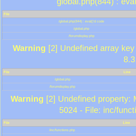
global.php(844) : eva
File
/global.php(844) : eval()'d code
/global.php
/forumdisplay.php
Warning
[2] Undefined array key 
8.3
File
Line
/global.php
/forumdisplay.php
Warning
[2] Undefined property: 
5024 - File: inc/func
File
Line
/inc/functions.php