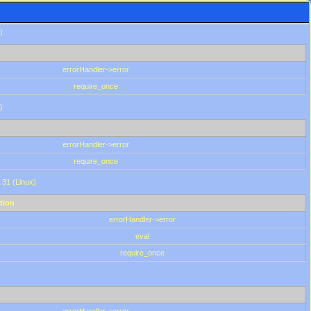
)
errorHandler->error
require_once
)
errorHandler->error
require_once
.31 (Linux)
tion
errorHandler->error
eval
require_once