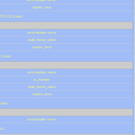
errorHandler->error
require_once
P 8.3.31 (Linux)
errorHandler->error
build_theme_select
require_once
 (Linux)
errorHandler->error
is_member
build_theme_select
require_once
Linux)
errorHandler->error
ux)