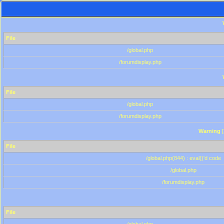
File
/global.php
/forumdisplay.php
File
/global.php
/forumdisplay.php
Warning
[
File
/global.php(844) : eval()'d code
/global.php
/forumdisplay.php
File