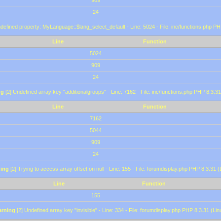
909
24
defined property: MyLanguage::$lang_select_default - Line: 5024 - File: inc/functions.php PH
Line
Function
5024
909
24
ng
[2] Undefined array key "additionalgroups" - Line: 7162 - File: inc/functions.php PHP 8.3.31
Line
Function
7162
5044
909
24
ing
[2] Trying to access array offset on null - Line: 155 - File: forumdisplay.php PHP 8.3.31 (
Line
Function
155
rning
[2] Undefined array key "invisible" - Line: 334 - File: forumdisplay.php PHP 8.3.31 (Lin