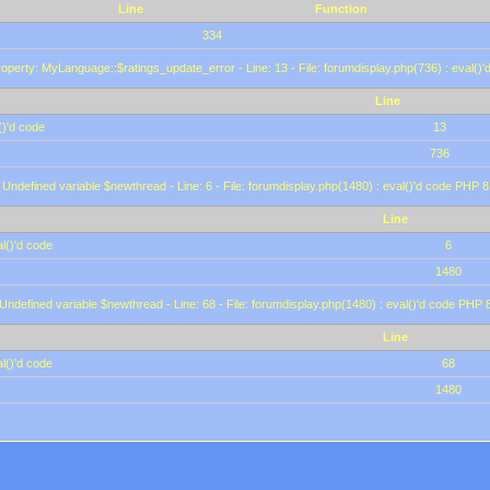
Line
Function
334
operty: MyLanguage::$ratings_update_error - Line: 13 - File: forumdisplay.php(736) : eval()
Line
()'d code
13
736
 Undefined variable $newthread - Line: 6 - File: forumdisplay.php(1480) : eval()'d code PHP 8
Line
l()'d code
6
1480
 Undefined variable $newthread - Line: 68 - File: forumdisplay.php(1480) : eval()'d code PHP 
Line
l()'d code
68
1480