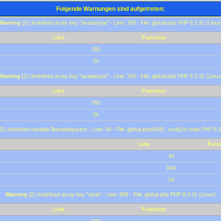
Folgende Warnungen sind aufgetreten:
Warning
[2] Undefined array key "avatartype" - Line: 783 - File: global.php PHP 8.3.31 (Linux
Line
Function
783
24
Warning
[2] Undefined array key "avatartype" - Line: 783 - File: global.php PHP 8.3.31 (Linux
Line
Function
783
24
2] Undefined variable $awaitingusers - Line: 34 - File: global.php(844) : eval()'d code PHP 8.3
Line
Func
34
844
24
Warning
[2] Undefined array key "style" - Line: 909 - File: global.php PHP 8.3.31 (Linux)
Line
Function