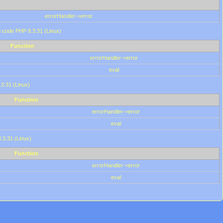
errorHandler->error
'd code PHP 8.3.31 (Linux)
Function
errorHandler->error
eval
.3.31 (Linux)
Function
errorHandler->error
eval
8.3.31 (Linux)
Function
errorHandler->error
eval