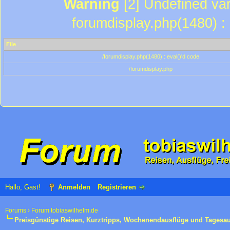
Warning
[2] Undefined var
forumdisplay.php(1480) : 
File
/forumdisplay.php(1480) : eval()'d code
/forumdisplay.php
Hallo, Gast!
Anmelden
Registrieren
Forums
›
Forum tobiaswilhelm.de
Preisgünstige Reisen, Kurztripps, Wochenendausflüge und Tagesa