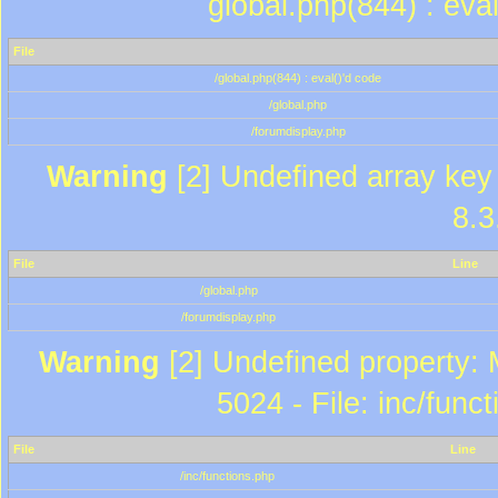
global.php(844) : eva
File
/global.php(844) : eval()'d code
/global.php
/forumdisplay.php
Warning
[2] Undefined array key 
8.3
File
Line
/global.php
/forumdisplay.php
Warning
[2] Undefined property: 
5024 - File: inc/func
File
Line
/inc/functions.php