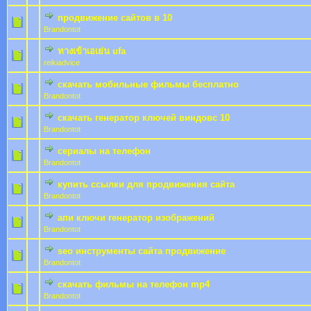
продвижение сайтов в 10
0 Bewertung(en) - 0 von 5 durchschnittlich
1
2
3
4
5
Brandontot
ทางเข้าเอเย่น ufa
0 Bewertung(en) - 0 von 5 durchschnittlich
1
2
3
4
5
reikiadvice
скачать мобильные фильмы бесплатно
0 Bewertung(en) - 0 von 5 durchschnittlich
1
2
3
4
5
Brandontot
скачать генератор ключей виндовс 10
0 Bewertung(en) - 0 von 5 durchschnittlich
1
2
3
4
5
Brandontot
сериалы на телефон
0 Bewertung(en) - 0 von 5 durchschnittlich
1
2
3
4
5
Brandontot
купить ссылки для продвижения сайта
0 Bewertung(en) - 0 von 5 durchschnittlich
1
2
3
4
5
Brandontot
апи ключи генератор изображений
0 Bewertung(en) - 0 von 5 durchschnittlich
1
2
3
4
5
Brandontot
seo инструменты сайта продвижение
0 Bewertung(en) - 0 von 5 durchschnittlich
1
2
3
4
5
Brandontot
скачать фильмы на телефон mp4
0 Bewertung(en) - 0 von 5 durchschnittlich
1
2
3
4
5
Brandontot