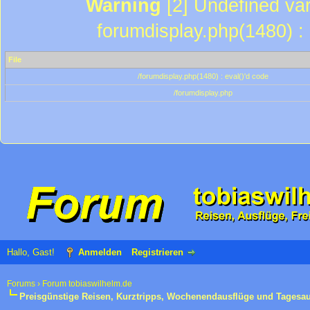
Warning
[2] Undefined var
forumdisplay.php(1480) : 
File
/forumdisplay.php(1480) : eval()'d code
/forumdisplay.php
Hallo, Gast!
Anmelden
Registrieren
Forums
›
Forum tobiaswilhelm.de
Preisgünstige Reisen, Kurztripps, Wochenendausflüge und Tagesa