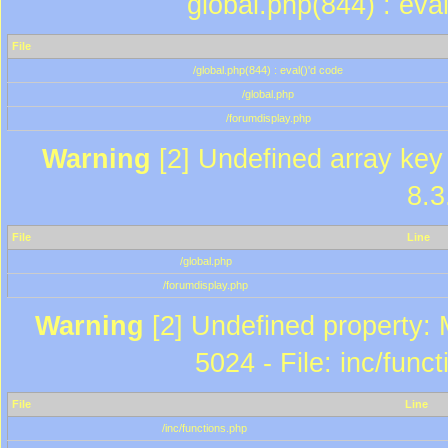
global.php(844) : eva
File
/global.php(844) : eval()'d code
/global.php
/forumdisplay.php
Warning
[2] Undefined array key 
8.3
File
Line
/global.php
/forumdisplay.php
Warning
[2] Undefined property: 
5024 - File: inc/func
File
Line
/inc/functions.php