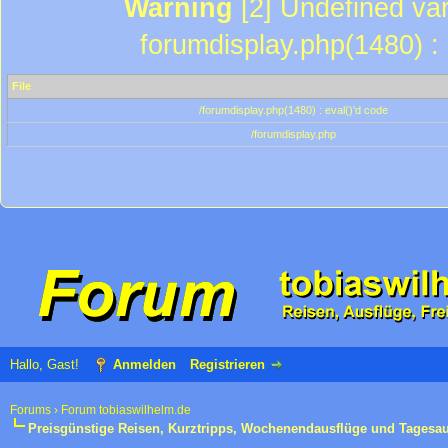
Warning
[2] Undefined var
forumdisplay.php(1480) : 
File
/forumdisplay.php(1480) : eval()'d code
/forumdisplay.php
Hallo, Gast!
Anmelden
Registrieren
Forums
›
Forum tobiaswilhelm.de
Preisgünstige Reisen, Kurztripps, Wochenendausflüge und Tagesa