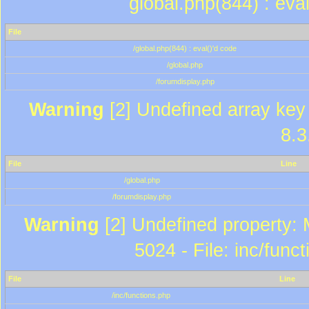
global.php(844) : eva
File
/global.php(844) : eval()'d code
/global.php
/forumdisplay.php
Warning
[2] Undefined array key 
8.3
File
Line
/global.php
/forumdisplay.php
Warning
[2] Undefined property: 
5024 - File: inc/func
File
Line
/inc/functions.php