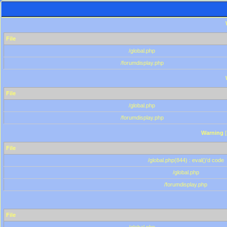
File
/global.php
/forumdisplay.php
File
/global.php
/forumdisplay.php
Warning
[
File
/global.php(844) : eval()'d code
/global.php
/forumdisplay.php
File