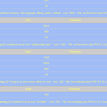
909
24
defined property: MyLanguage::$lang_select_default - Line: 5024 - File: inc/functions.php PH
Line
Function
5024
909
24
ng
[2] Undefined array key "additionalgroups" - Line: 7162 - File: inc/functions.php PHP 8.3.31
Line
Function
7162
5044
909
24
ing
[2] Trying to access array offset on null - Line: 155 - File: forumdisplay.php PHP 8.3.31 (
Line
Function
155
rning
[2] Undefined array key "invisible" - Line: 334 - File: forumdisplay.php PHP 8.3.31 (Lin