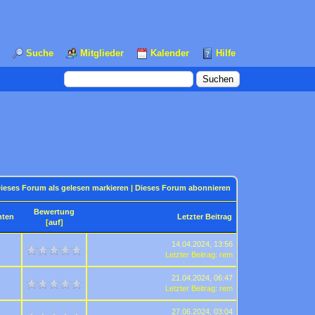
Suche
Mitglieder
Kalender
Hilfe
ieses Forum als gelesen markieren
|
Dieses Forum abonnieren
Bewertung
hten
Letzter Beitrag
[
auf
]
14.04.2024, 13:56
Letzter Beitrag
:
rem
21.04.2024, 06:47
Letzter Beitrag
:
rem
27.06.2024, 03:04