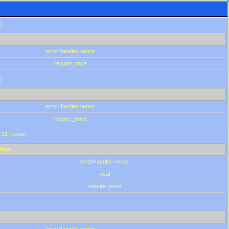
)
errorHandler->error
require_once
)
errorHandler->error
require_once
.31 (Linux)
tion
errorHandler->error
eval
require_once