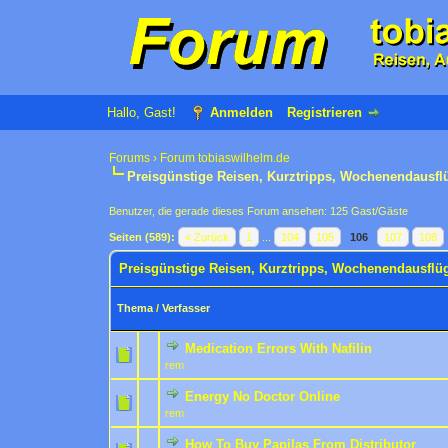
Hallo, Gast!
Anmelden
Registrieren
Forums
›
Forum tobiaswilhelm.de
Preisgünstige Reisen, Kurztripps, Wochenendausfl
Benutzer, die gerade dieses Forum ansehen: 125 Gast/Gäste
Seiten (589):
« Zurück
1
...
104
105
106
107
108
Preisgünstige Reisen, Kurztripps, Wochenendausflü
Thema
/
Verfasser
Medication Errors With Nafilin
0 Bewertung(en) - 0 von
1
rem
Energy No Doctor Online
0 Bewertung(en) - 0 von
1
rem
How To Buy Papilas From Distributor