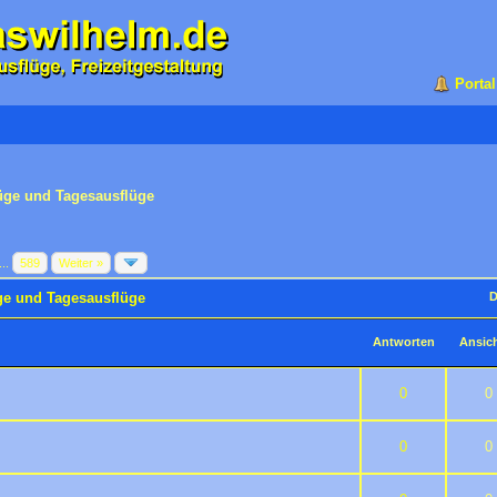
Portal
üge und Tagesausflüge
...
589
Weiter »
ge und Tagesausflüge
D
Antworten
Ansic
 5 durchschnittlich
2
3
4
5
0
0
 5 durchschnittlich
2
3
4
5
0
0