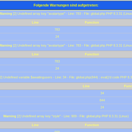
Folgende Warnungen sind aufgetreten:
Warning
[2] Undefined array key "avatartype" - Line: 783 - File: global.php PHP 8.3.31 (Linux
Line
Function
783
24
Warning
[2] Undefined array key "avatartype" - Line: 783 - File: global.php PHP 8.3.31 (Linux
Line
Function
783
24
2] Undefined variable $awaitingusers - Line: 34 - File: global.php(844) : eval()'d code PHP 8.3
Line
Func
34
844
24
Warning
[2] Undefined array key "style" - Line: 909 - File: global.php PHP 8.3.31 (Linux)
Line
Function