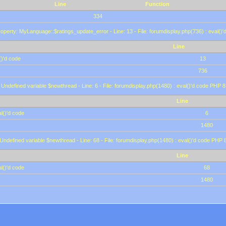
Line
Function
334
operty: MyLanguage::$ratings_update_error - Line: 13 - File: forumdisplay.php(736) : eval()
Line
()'d code
13
736
 Undefined variable $newthread - Line: 6 - File: forumdisplay.php(1480) : eval()'d code PHP 8
Line
l()'d code
6
1480
 Undefined variable $newthread - Line: 68 - File: forumdisplay.php(1480) : eval()'d code PHP 
Line
l()'d code
68
1480