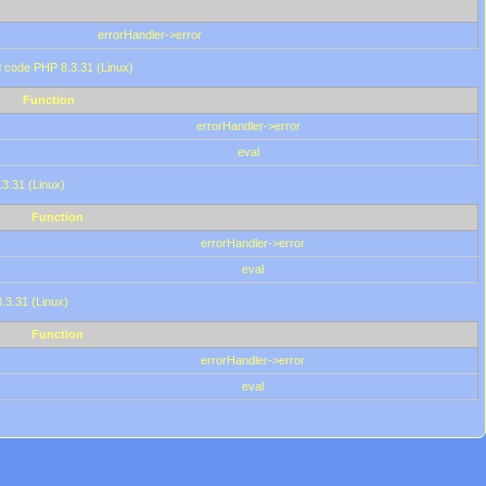
errorHandler->error
'd code PHP 8.3.31 (Linux)
Function
errorHandler->error
eval
.3.31 (Linux)
Function
errorHandler->error
eval
8.3.31 (Linux)
Function
errorHandler->error
eval