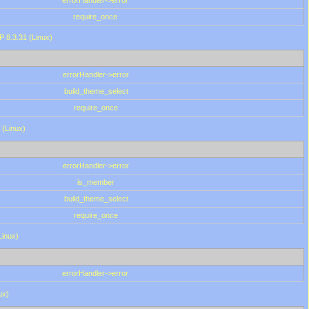
errorHandler->error
require_once
P 8.3.31 (Linux)
errorHandler->error
build_theme_select
require_once
 (Linux)
errorHandler->error
is_member
build_theme_select
require_once
Linux)
errorHandler->error
ux)