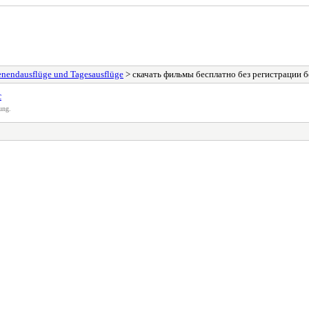
henendausflüge und Tagesausflüge
> скачать фильмы бесплатно без регистрации б
с
ung.