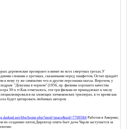
торых деревенские презирают и винят во всех смертных грехах.У
ледними словами о еретиках, сказанными перед эшафотом, Остап придаёт
али к нему ту же симпатию что и другие персонажи пьесы. Впрочем, у
лодрам: "Девушка в черном" (1956, пр. фильмы хорошего качества
сера 30-х гг.Как отмечалось, эти три фильма не принадлежат к числу
ециализировался на зловещих хичкоковских триллерах, в то время как
доха будет цитировать любимых авторов.
/cg.darkml.net/bbs/home.php?mod=space&uid=7709584
Работая в Америке,
ом по созданию хитов.Директор опять бьет дочь Чарли заступается за
илогию.