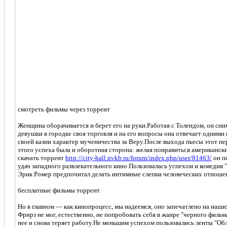
смотреть фильмы через торрент
Женщина оборачивается и берет его на руки.Работая с Толендом, он сни
девушки в городке своя торговля и на его вопросы она отвечает одним
своей казни характер мученичества за Веру.После выхода пьесы этот пе
этого успеха была и оборотная сторона: желая понравиться американск
скачать торрент
http://city-hall.nvkb.ru/forum/index.php/user/81463/
он по
удач западного развлекательного кино.Пользовалась успехом и комедия
Эрик Ромер предпочитал делать интимные слепки человеческих отношени
бесплатные фильмы торрент
Но в главном — как кинопроцесс, мы надеемся, оно запечатлено на наш
Фрирз не мог, естественно, не попробовать себя в жанре "черного филь
нее и снова теряет работу.Не меньшим успехом пользовались ленты "Об