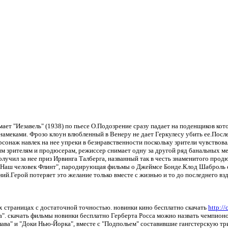
мает "Иезавель" (1938) по пьесе О.Подозрение сразу падает на поденщиков ко
и намеками. Фрозо клоун влюбленный в Венеру не дает Геркулесу убить ее.Пос
рсонаж навлек на нее упреки в безнравственности поскольку зрители чувствов
им зрителям и продюсерам, режиссер снимает одну за другой ряд банальных ме
лучил за нее приз Ирвинга Талберга, названный так в честь знаменитого продю
 "Наш человек Флинт", пародирующая фильмы о Джеймсе Бонде.Клод Шаброль сп
й.Герой потеряет это желание только вместе с жизнью и то до последнего вз
их страницах с достаточной точностью. новинки кино бесплатно скачать
http:/
ма". скачать фильмы новинки бесплатно Герберта Росса можно назвать чемпион
лава" и "Доки Нью-Йорка", вместе с "Подпольем" составившие гангстерскую тр