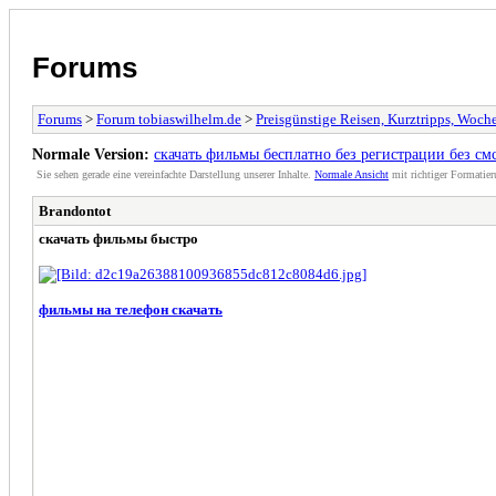
Forums
Forums
>
Forum tobiaswilhelm.de
>
Preisgünstige Reisen, Kurztripps, Woc
Normale Version:
скачать фильмы бесплатно без регистрации без см
Sie sehen gerade eine vereinfachte Darstellung unserer Inhalte.
Normale Ansicht
mit richtiger Formatier
Brandontot
скачать фильмы быстро
фильмы на телефон скачать